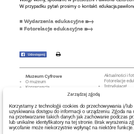
Wstęp wolny, spotkanie w przestrzeni Pawilonu Czterech
W przypadku pytań prosimy o kontakt: edukacja.pawilon@
■ Wydarzenia edukacyjne ➸
■ Fotorelacje edukacyjne ➸
print
Udostępnij
Aktualności i fo
Muzeum Cyfrowe
Fotorelacje edu
O muzeum
Intrygujące!
Konserwacja
Muzealne roz
Użyczenia obiektów
Zarządzaj zgodą
Kolekcja
Biblioteka
Europejskie Dni
Wydawnictwo
Korzystamy z technologii cookies do przechowywania i/lub
Programy badań
Multimedia
uzyskiwania dostępu do informacji o urządzeniu. Zgoda na 
na przetwarzanie takich danych jak zachowanie podczas pr
lub unikalne identyfikatory na tej stronie. Brak wyrażenia zg
2026 Copyright by Muzeum Narodowe we Wrocławiu
wycofanie może niekorzystnie wpłynąć na niektóre funkcje.