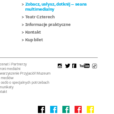
Zobacz, usłysz, dotknij – seans
multimedialny
Teatr Czterech
Informacje praktyczne
Kontakt
Kup bilet
enat i Partnerzy
instagram
twitter
facebook
youtube
tiktok
roni medialni
warzyszenie Przyjaciół Muzeum
a mediów
 osób o specjalnych potrzebach
munikaty
takt
Facebook
facebook
facebook
Facebook
facebook
Muzeum
Pawilonu
Muzeum
Panoramy
Stowarzyszeni