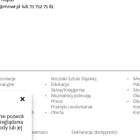
 Kopuł.
mnwr.pl lub 71 712 71 81.
torelacje
Roczniki Sztuki Śląskiej
Mec
kacyjne
Edukacja
Pat
Sklep/Księgarnia
Sto
mowy
Muzealnicy polecają
Dl
Praca
Dla
 Dziedzictwa
Praktyki i wolontariat
Ko
 strat wojennych
Oferta
Kon
nie pozwoli
zeglądania
ody lub jej
Polityka prywatności
Deklaracja dostępności