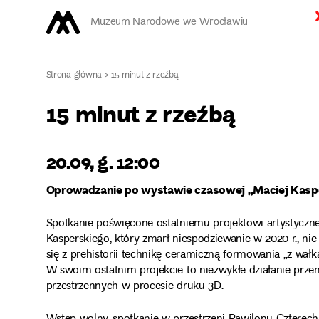
Muzeum Narodowe we Wrocławiu
Strona główna
>
15 minut z rzeźbą
15 minut z rzeźbą
20.09, g. 12:00
Oprowadzanie po wystawie czasowej „Maciej Kasp
Spotkanie poświęcone ostatniemu projektowi artystycz
Kasperskiego, który zmarł niespodziewanie w 2020 r., ni
się z prehistorii technikę ceramiczną formowania „z wałk
W swoim ostatnim projekcie to niezwykłe działanie prz
przestrzennych w procesie druku 3D.