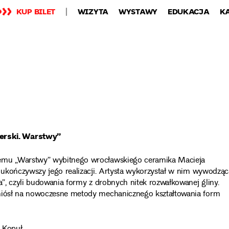
KUP BILET
WIZYTA
WYSTAWY
EDUKACJA
K
erski. Warstwy”
nemu „Warstwy” wybitnego wrocławskiego ceramika Macieja
e ukończywszy jego realizacji. Artysta wykorzystał w nim wywodząc
a”, czyli budowania formy z drobnych nitek rozwałkowanej gliny.
eniósł na nowoczesne metody mechanicznego kształtowania form