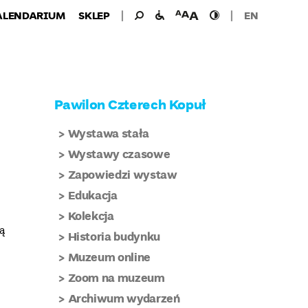
Wyszukiwanie
Wyszukaj
udogodnienia
wielkość
wysoki
ALENDARIUM
SKLEP
EN
dla:
dla
czcionki
kontrast
niepełnosprawnych
Pawilon Czterech Kopuł
Wystawa stała
Wystawy czasowe
Zapowiedzi wystaw
Edukacja
Kolekcja
ą
Historia budynku
Muzeum online
Zoom na muzeum
Archiwum wydarzeń