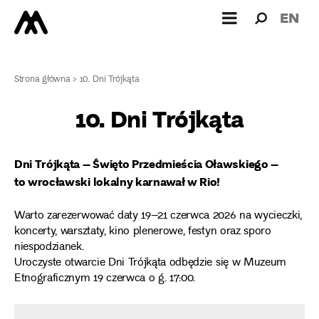
Wyszukiw
Wyszuk
EN
dla:
Strona główna
>
10. Dni Trójkąta
10. Dni Trójkąta
Dni Trójkąta – Święto Przedmieścia Oławskiego –
to wrocławski lokalny karnawał w Rio!
Warto zarezerwować daty 19–21 czerwca 2026 na wycieczki,
koncerty, warsztaty, kino plenerowe, festyn oraz sporo
niespodzianek.
Uroczyste otwarcie Dni Trójkąta odbędzie się w Muzeum
Etnograficznym 19 czerwca o g. 17:00.