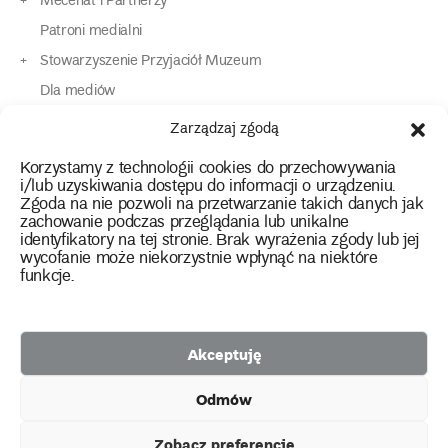
Mecenat i Partnerzy
Patroni medialni
Stowarzyszenie Przyjaciół Muzeum
Dla mediów
Dla osób o specjalnych potrzebach
Zarządzaj zgodą
Komunikaty
Korzystamy z technologii cookies do przechowywania
Kontakt
i/lub uzyskiwania dostępu do informacji o urządzeniu.
Zgoda na nie pozwoli na przetwarzanie takich danych jak
zachowanie podczas przeglądania lub unikalne
instagram
twitter
facebook
youtube
tiktok
identyfikatory na tej stronie. Brak wyrażenia zgody lub jej
wycofanie może niekorzystnie wpłynąć na niektóre
funkcje.
Polityka prywatności
Deklaracja dostępności
Akceptuję
2026 Copyright by Muzeum Narodowe we Wrocławiu
Odmów
Facebook
facebook
facebook
Facebook
facebook
Muzeum
Pawilonu
Muzeum
Panoramy
Stowarzyszenie
Projekty
Narodowego
Czterech
Etnograficznego
Racławickiej
Przyjaciół
Zobacz preferencje