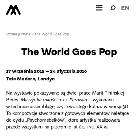
Wyszukiw
Wyszuk
EN
dla:
Strona główna
>
The World Goes Pop
The World Goes Pop
17 września 2015 – 24 stycznia 2016
Tate Modern, Londyn
Na wystawie pokazywane są dwie prace Marii Pinińskiej-
Bereś:
Maszynka miłości
oraz
Parawan
– wykonane
w technice assemblage, czyli swoistego kolażu w wersji 3D.
To kompozycje stworzone z gotowych elementów należące
do cyklu „Psychomebelków”, które artystka realizowała
przede wszystkim na przełomie lat 60. i 70. XX w.