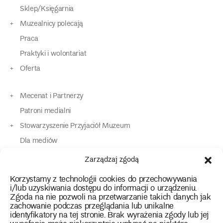
Sklep/Księgarnia
Muzealnicy polecają
Praca
Praktyki i wolontariat
Oferta
Mecenat i Partnerzy
Patroni medialni
Stowarzyszenie Przyjaciół Muzeum
Dla mediów
Dla osób o specjalnych potrzebach
Zarządzaj zgodą
Komunikaty
Korzystamy z technologii cookies do przechowywania
Kontakt
i/lub uzyskiwania dostępu do informacji o urządzeniu.
Zgoda na nie pozwoli na przetwarzanie takich danych jak
zachowanie podczas przeglądania lub unikalne
instagram
twitter
facebook
youtube
tiktok
identyfikatory na tej stronie. Brak wyrażenia zgody lub jej