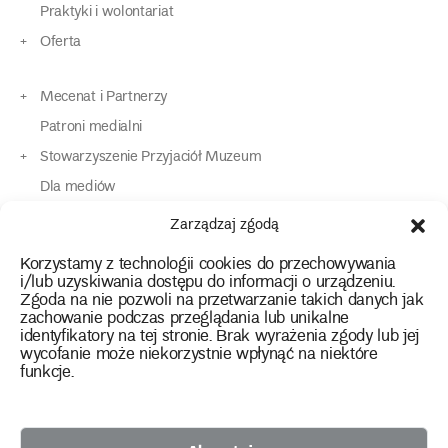
Praktyki i wolontariat
Oferta
Mecenat i Partnerzy
Patroni medialni
Stowarzyszenie Przyjaciół Muzeum
Dla mediów
Dla osób o specjalnych potrzebach
Zarządzaj zgodą
Komunikaty
Korzystamy z technologii cookies do przechowywania
Kontakt
i/lub uzyskiwania dostępu do informacji o urządzeniu.
Zgoda na nie pozwoli na przetwarzanie takich danych jak
zachowanie podczas przeglądania lub unikalne
instagram
twitter
facebook
youtube
tiktok
identyfikatory na tej stronie. Brak wyrażenia zgody lub jej
wycofanie może niekorzystnie wpłynąć na niektóre
funkcje.
Polityka prywatności
Deklaracja dostępności