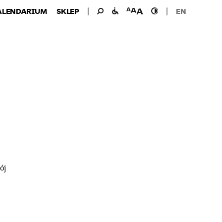
Wyszukiwanie
Wyszukaj
udogodnienia
wielkość
wysoki
ALENDARIUM
SKLEP
EN
dla:
dla
czcionki
kontrast
niepełnosprawnych
ój