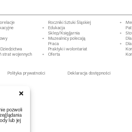
torelacje
Roczniki Sztuki Śląskiej
Mec
kacyjne
Edukacja
Pat
Sklep/Księgarnia
Sto
mowy
Muzealnicy polecają
Dl
Praca
Dla
 Dziedzictwa
Praktyki i wolontariat
Ko
 strat wojennych
Oferta
Kon
Polityka prywatności
Deklaracja dostępności
nie pozwoli
zeglądania
ody lub jej