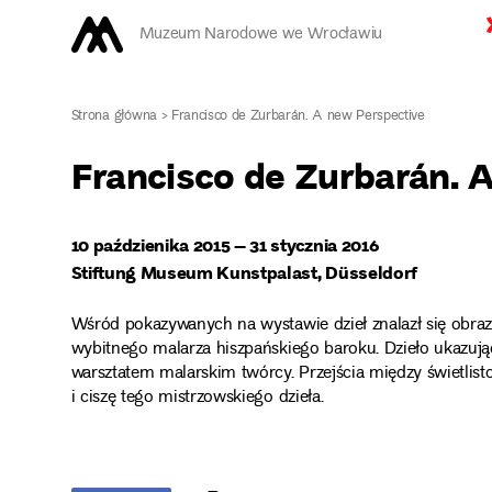
Muzeum Narodowe we Wrocławiu
Strona główna
>
Francisco de Zurbarán. A new Perspective
Francisco de Zurbarán. 
10 paździenika 2015 – 31 stycznia 2016
Stiftung Museum Kunstpalast, Düsseldorf
Wśród pokazywanych na wystawie dzieł znalazł się obra
wybitnego malarza hiszpańskiego baroku. Dzieło ukazu
warsztatem malarskim twórcy. Przejścia między świetlis
i ciszę tego mistrzowskiego dzieła.