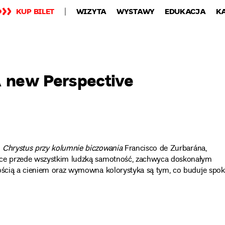
KUP BILET
WIZYTA
WYSTAWY
EDUKACJA
K
A new Perspective
z
Chrystus przy kolumnie biczowania
Francisco de Zurbarána,
jące przede wszystkim ludzką samotność, zachwyca doskonałym
tością a cieniem oraz wymowna kolorystyka są tym, co buduje spok