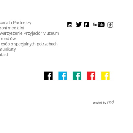
enat i Partnerzy
instagram
twitter
facebook
youtube
tiktok
roni medialni
warzyszenie Przyjaciół Muzeum
a mediów
 osób o specjalnych potrzebach
munikaty
takt
Facebook
facebook
facebook
Facebook
facebook
Muzeum
Pawilonu
Muzeum
Panoramy
Stowarzyszeni
Narodowego
Czterech
Etnograficznego
Racławickiej
Przyjaciół
Kopuł
Muzeum
Narodowego
we
created by
Wrocławiu