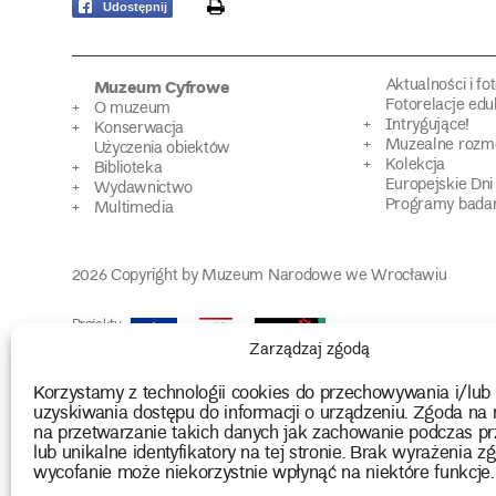
print
Udostępnij
Aktualności i fo
Muzeum Cyfrowe
Fotorelacje edu
O muzeum
Intrygujące!
Konserwacja
Muzealne roz
Użyczenia obiektów
Kolekcja
Biblioteka
Europejskie Dni
Wydawnictwo
Programy badań
Multimedia
2026 Copyright by Muzeum Narodowe we Wrocławiu
Projekty
unijne
Zarządzaj zgodą
Korzystamy z technologii cookies do przechowywania i/lub
uzyskiwania dostępu do informacji o urządzeniu. Zgoda na 
na przetwarzanie takich danych jak zachowanie podczas pr
lub unikalne identyfikatory na tej stronie. Brak wyrażenia zg
wycofanie może niekorzystnie wpłynąć na niektóre funkcje.