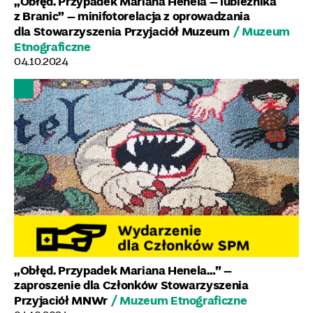
„Obłęd. Przypadek Mariana Henela – lubieżnika
z Branic” – minifotorelacja z oprowadzania
dla Stowarzyszenia Przyjaciół Muzeum
/ Muzeum
Etnograficzne
04.10.2024
„Obłęd. Przypadek Mariana Henela…” –
zaproszenie dla Członków Stowarzyszenia
Przyjaciół MNWr
/ Muzeum Etnograficzne