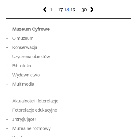
Nawigacja
Poprzednia
Strona
Strona
Strona
Strona
Strona
Następna
1
…
17
18
19
…
30
strona
strona
po
Muzeum Cyfrowe
wpisach
O muzeum
Konserwacja
Użyczenia obiektów
Biblioteka
Wydawnictwo
Multimedia
Aktualności i fotorelacje
Fotorelacje edukacyjne
Intrygujące!
Muzealne rozmowy