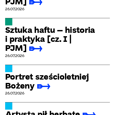
PJM]
26.07.2026
Sztuka haftu – historia
i praktyka [cz. I |
PJM]
26.07.2026
Portret sześcioletniej
Bożeny
26.07.2026
Artysta pił herbatę