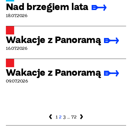
Nad brzegiem lata
18.07.2026
Wakacje z Panoramą
16.07.2026
Wakacje z Panoramą
09.07.2026
Nawigacja
Poprzednia
Strona
Strona
Strona
Strona
Następna
1
2
3
…
72
strona
strona
po