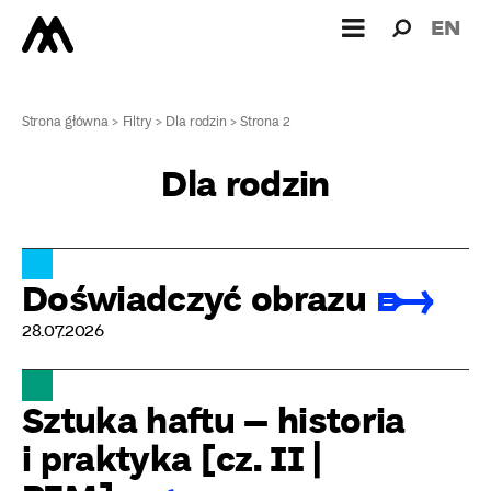
Wyszukiw
Wyszuk
EN
dla:
Strona główna
>
Filtry
>
Dla rodzin
>
Strona 2
Dla rodzin
Doświadczyć obrazu
28.07.2026
Sztuka haftu – historia
i praktyka [cz. II |