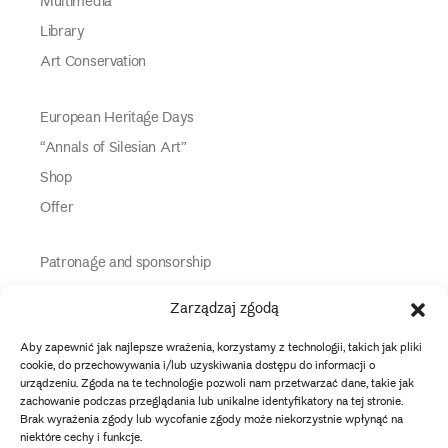
Multimedia
Library
Art Conservation
European Heritage Days
“Annals of Silesian Art”
Shop
Offer
Patronage and sponsorship
Media Partners
Zarządzaj zgodą
Partners
Aby zapewnić jak najlepsze wrażenia, korzystamy z technologii, takich jak pliki
Information
cookie, do przechowywania i/lub uzyskiwania dostępu do informacji o
urządzeniu. Zgoda na te technologie pozwoli nam przetwarzać dane, takie jak
zachowanie podczas przeglądania lub unikalne identyfikatory na tej stronie.
instagram
twitter
facebook
youtube
tiktok
Brak wyrażenia zgody lub wycofanie zgody może niekorzystnie wpłynąć na
niektóre cechy i funkcje.