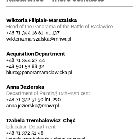
Wiktoria Filipiak-Marszalska
Head of the Panorama of the Battle of Racławice
+48 71 344 16 61 int. 137
wiktoria.marszalska@mnwr.pl
Acquisition Department
+48 71 344 23 44
+48 501 59 88 32
biuro@panoramaraclawicka.pl
Anna Jezierska
Department of Painting 16th–19th cent.
+48 71 372 51 50 int. 290
anna.jezierska@mnwr.pl
Izabela Trembalowicz-Chęć
Education Department
+48 71 372 51 48