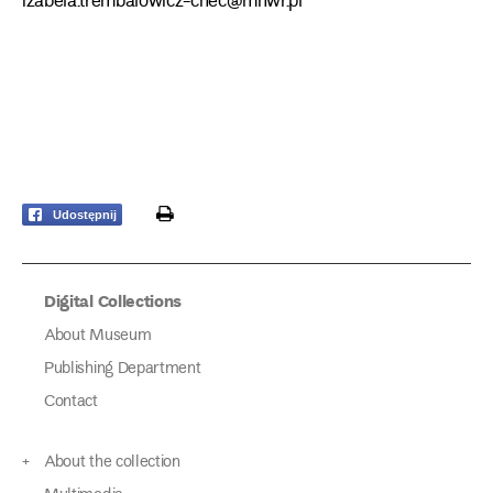
izabela.trembalowicz-chec@mnwr.pl
print
Udostępnij
Digital Collections
About Museum
Publishing Department
Contact
About the collection