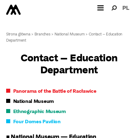
Search
Search
PL
for:
Strona główna
>
Branches
>
National Museum
>
Contact – Education
Department
Contact – Education
Department
Panorama of the Battle of Racławice
National Museum
Ethnographic Museum
Four Domes Pavilion
■ National Museum — Education