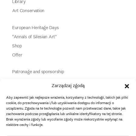
Library
Art Conservation
European Heritage Days
“Annals of Silesian Art”
Shop
Offer
Patronage and sponsorship
Media Partners
Zarządzaj zgodą
Partners
Aby zapewnić jak najlepsze wrażenia, korzystamy z technologii, takich jak pliki
Information
cookie, do przechowywania i/lub uzyskiwania dostępu do informacji o
urządzeniu. Zgoda na te technologie pozwoli nam przetwarzać dane, takie jak
zachowanie podczas przeglądania lub unikalne identyfikatory na tej stronie.
instagram
twitter
facebook
youtube
tiktok
Brak wyrażenia zgody lub wycofanie zgody może niekorzystnie wpłynąć na
niektóre cechy i funkcje.
Data protection policy