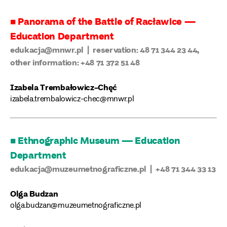
■ Panorama of the Battle of Racławice —
Education Department
edukacja@mnwr.pl | reservation: 48 71 344 23 44,
other information: +48 71 372 51 48
Izabela Trembałowicz-Chęć
izabela.trembalowicz-chec@mnwr.pl
■ Ethnographic Museum — Education
Department
edukacja@muzeumetnograficzne.pl | +48 71 344 33 13
Olga Budzan
olga.budzan@muzeumetnograficzne.pl