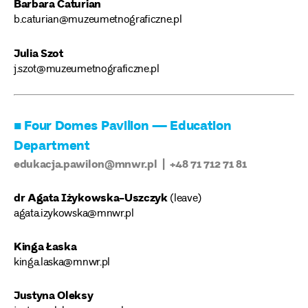
Barbara Caturian
b.caturian@muzeumetnograficzne.pl
Julia Szot
j.szot@muzeumetnograficzne.pl
■ Four Domes Pavilion — Education
Department
edukacja.pawilon@mnwr.pl | +48 71 712 71 81
dr Agata Iżykowska-Uszczyk
(leave)
agata.izykowska@mnwr.pl
Kinga Łaska
kinga.laska@mnwr.pl
Justyna Oleksy