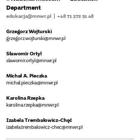
Department
edukacja@mnwr.pl | +48 71 372 51 48
Grzegorz Wojturski
grzegorz.wojturski@mnwr.pl
Sławomir Ortyl
slawomir.ortyl@mnwr.pl
Michał A. Pieczka
michal.pieczka@mnwr.pl
Karolina Rzepka
karolina.rzepka@mnwr.pl
Izabela Trembałowicz-Chęć
izabela.trembalowicz-chec@mnwr.pl