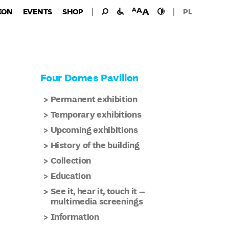
Search
Search
facilities
font
high
ION
EVENTS
SHOP
PL
for:
for
size
contast
the
disabled
Four Domes Pavilion
Permanent exhibition
Temporary exhibitions
Upcoming exhibitions
History of the building
Collection
Education
See it, hear it, touch it –
multimedia screenings
Information