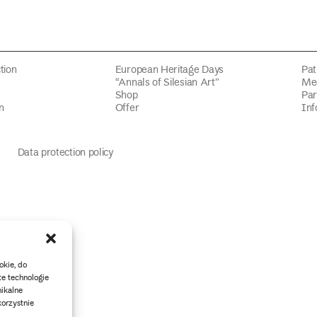
tion
European Heritage Days
Pat
“Annals of Silesian Art”
Med
Shop
Par
n
Offer
Inf
Data protection policy
okie, do
te technologie
ikalne
korzystnie