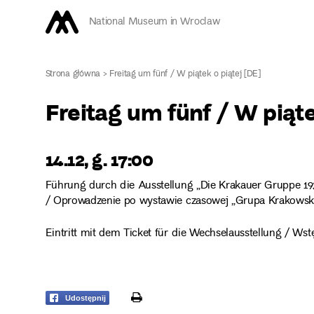
National Museum in Wroclaw
Strona główna
>
Freitag um fünf / W piątek o piątej [DE]
Freitag um fünf / W piąte
14.12, g. 17:00
Führung durch die Ausstellung „Die Krakauer Gruppe 19
/ Oprowadzenie po wystawie czasowej „Grupa Krakowska
Eintritt mit dem Ticket für die Wechselausstellung / Ws
print
Udostępnij