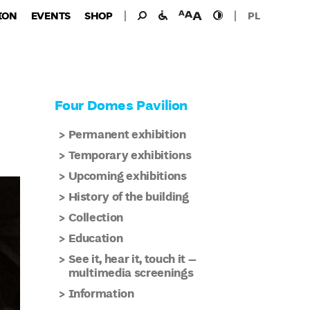
Search
Search
facilities
font
high
ION
EVENTS
SHOP
PL
for:
for
size
contast
the
disabled
Four Domes Pavilion
Permanent exhibition
Temporary exhibitions
Upcoming exhibitions
History of the building
Collection
Education
See it, hear it, touch it –
multimedia screenings
Information