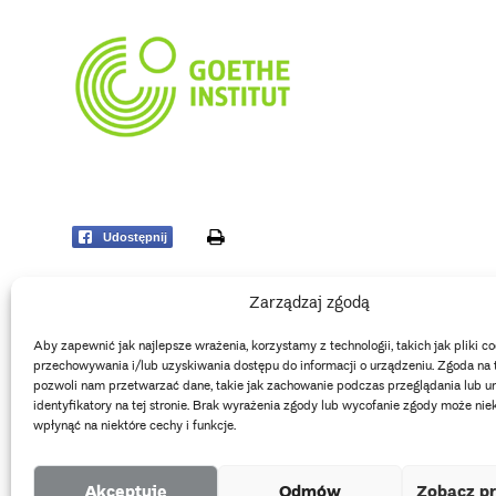
print
Udostępnij
Zarządzaj zgodą
About the collec
Digital Collections
Multimedia
About Museum
Aby zapewnić jak najlepsze wrażenia, korzystamy z technologii, takich jak pliki co
Library
Publishing Department
przechowywania i/lub uzyskiwania dostępu do informacji o urządzeniu. Zgoda na 
Art Conservatio
Contact
pozwoli nam przetwarzać dane, takie jak zachowanie podczas przeglądania lub un
identyfikatory na tej stronie. Brak wyrażenia zgody lub wycofanie zgody może nie
wpłynąć na niektóre cechy i funkcje.
2026 Copyright by Muzeum Narodowe we Wrocławiu
Akceptuję
Odmów
Zobacz pr
EU