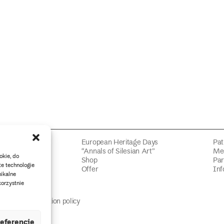
tion
European Heritage Days
Pat
“Annals of Silesian Art”
Med
okie, do
Shop
Par
te technologie
n
Offer
Inf
ikalne
korzystnie
Data protection policy
eferencje