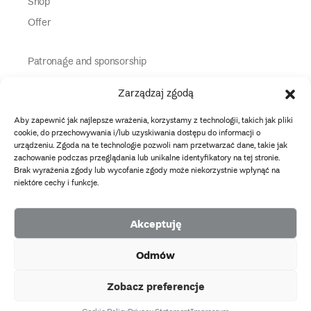
Shop
Offer
Patronage and sponsorship
Media Partners
Zarządzaj zgodą
Partners
Aby zapewnić jak najlepsze wrażenia, korzystamy z technologii, takich jak pliki
Information
cookie, do przechowywania i/lub uzyskiwania dostępu do informacji o
urządzeniu. Zgoda na te technologie pozwoli nam przetwarzać dane, takie jak
zachowanie podczas przeglądania lub unikalne identyfikatory na tej stronie.
instagram
twitter
facebook
youtube
tiktok
Brak wyrażenia zgody lub wycofanie zgody może niekorzystnie wpłynąć na
niektóre cechy i funkcje.
Data protection policy
Akceptuję
2026 Copyright by Muzeum Narodowe we Wrocławiu
Odmów
Facebook
facebook
facebook
Facebook
facebook
Muzeum
Pawilonu
Muzeum
Panoramy
Stowarzyszenie
EU
Narodowego
Czterech
Etnograficznego
Racławickiej
Przyjaciół
Zobacz preferencje
projects
Kopuł
Muzeum