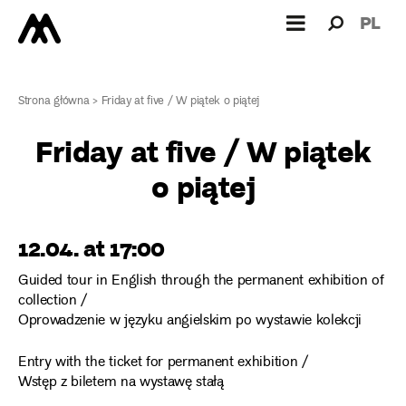
Search
Search
PL
for:
Strona główna
>
Friday at five / W piątek o piątej
Friday at five / W piątek
o piątej
12.04. at 17:00
Guided tour in English through the permanent exhibition of
collection /
Oprowadzenie w języku angielskim po wystawie kolekcji
Entry with the ticket for permanent exhibition /
Wstęp z biletem na wystawę stałą