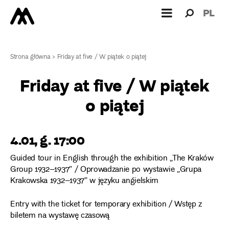
Search
Search
PL
for:
Strona główna
>
Friday at five / W piątek o piątej
Friday at five / W piątek
o piątej
4.01, g. 17:00
Guided tour in English through the exhibition „The Kraków
Group 1932–1937” / Oprowadzanie po wystawie „Grupa
Krakowska 1932–1937” w języku angielskim
Entry with the ticket for temporary exhibition / Wstęp z
biletem na wystawę czasową