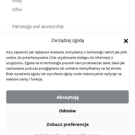
Shop
Offer
Patronage and sponsorship
Media Partners
Zarządzaj zgodą
Partners
Aby zapewnić jak najlepsze wrażenia, korzystamy z technologii, takich jak pliki
Information
cookie, do przechowywania i/lub uzyskiwania dostępu do informacji o
urządzeniu. Zgoda na te technologie pozwoli nam przetwarzać dane, takie jak
zachowanie podczas przeglądania lub unikalne identyfikatory na tej stronie.
instagram
twitter
facebook
youtube
tiktok
Brak wyrażenia zgody lub wycofanie zgody może niekorzystnie wpłynąć na
niektóre cechy i funkcje.
Data protection policy
Akceptuję
2026 Copyright by Muzeum Narodowe we Wrocławiu
Odmów
Facebook
facebook
facebook
Facebook
facebook
Muzeum
Pawilonu
Muzeum
Panoramy
Stowarzyszenie
EU
Narodowego
Czterech
Etnograficznego
Racławickiej
Przyjaciół
Zobacz preferencje
projects
Kopuł
Muzeum