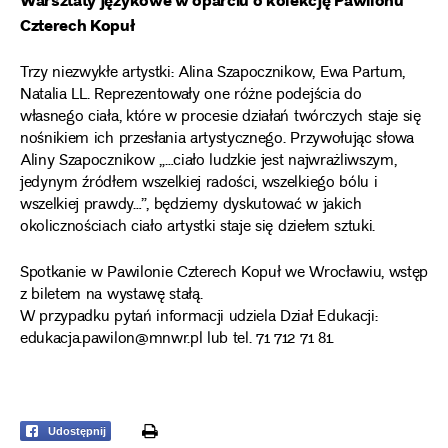
Czterech Kopuł
Trzy niezwykłe artystki: Alina Szapocznikow, Ewa Partum,
Natalia LL. Reprezentowały one różne podejścia do
własnego ciała, które w procesie działań twórczych staje się
nośnikiem ich przesłania artystycznego. Przywołując słowa
Aliny Szapocznikow „…ciało ludzkie jest najwrażliwszym,
jedynym źródłem wszelkiej radości, wszelkiego bólu i
wszelkiej prawdy…”, będziemy dyskutować w jakich
okolicznościach ciało artystki staje się dziełem sztuki.
Spotkanie w Pawilonie Czterech Kopuł we Wrocławiu, wstęp
z biletem na wystawę stałą.
W przypadku pytań informacji udziela Dział Edukacji:
edukacja.pawilon@mnwr.pl lub tel. 71 712 71 81.
print
Udostępnij