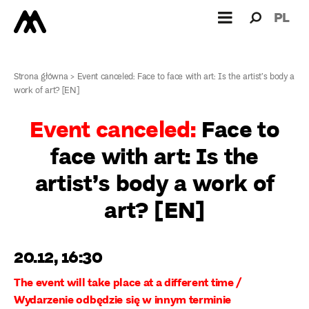
Search
Search
PL
for:
Strona główna
>
Event canceled: Face to face with art: Is the artist’s body a
work of art? [EN]
Event canceled:
Face to
face with art: Is the
artist’s body a work of
art? [EN]
20.12, 16:30
The event will take place at a different time /
Wydarzenie odbędzie się w innym terminie