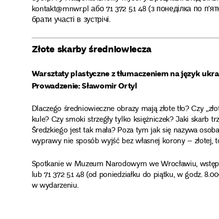
kontakt@mnwr.pl або 71 372 51 48 (з понеділка по п’я
брати участі в зустрічі.
Złote skarby średniowiecza
Warsztaty plastyczne z tłumaczeniem na język ukra
Prowadzenie: Sławomir Ortyl
Dlaczego średniowieczne obrazy mają złote tło? Czy „złot
kule? Czy smoki strzegły tylko księżniczek? Jaki skarb 
Średzkiego jest tak mała? Poza tym jak się nazywa osoba
wyprawy nie sposób wyjść bez własnej korony – złotej, t
Spotkanie w Muzeum Narodowym we Wrocławiu, wstęp wo
lub 71 372 51 48 (od poniedziałku do piątku, w godz. 8.0
w wydarzeniu.