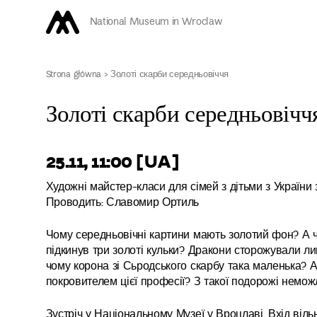
National Museum in Wroclaw
Strona główna
>
Золоті скарби середньовіччя
Золоті скарби середньовічч
25.11, 11:00 [UA]
Художні майстер-класи для сімей з дітьми з України 
Проводить: Славомир Ортиль
Чому середньовічні картини мають золотий фон? А ч
підкинув три золоті кульки? Дракони сторожували лиш
чому корона зі Сьродського скарбу така маленька? А
покровителем цієї професії? З такої подорожі немож
Зустріч у Національному Музеї у Вроцлаві. Вхід віль