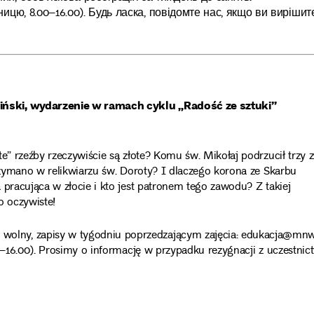
тницю, 8.00–16.00). Будь ласка, повідомте нас, якщо ви вирішит
iński, wydarzenie w ramach cyklu „Radość ze sztuki”
e” rzeźby rzeczywiście są złote? Komu św. Mikołaj podrzucił trzy z
trzymano w relikwiarzu św. Doroty? I dlaczego korona ze Skarbu
 pracująca w złocie i kto jest patronem tego zawodu? Z takiej
o oczywiste!
lny, zapisy w tygodniu poprzedzającym zajęcia: edukacja@mnw
0–16.00). Prosimy o informację w przypadku rezygnacji z uczestnic