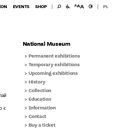
Search
Search
facilities
font
high
ION
EVENTS
SHOP
PL
for:
for
size
contast
the
disabled
National Museum
Permanent exhibitions
Temporary exhibitions
Upcoming exhibitions
History
Collection
лай
Education
Information
о є
Contact
Buy a ticket