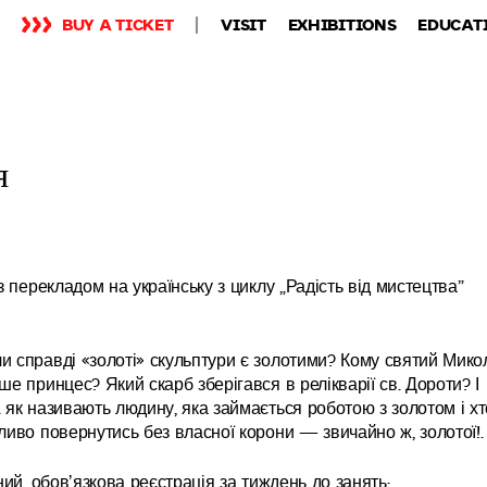
BUY A TICKET
VISIT
EXHIBITIONS
EDUCAT
я
з перекладом на українську з циклу „Радість від мистецтва”
и справді «золоті» скульптури є золотими? Кому святий Мико
е принцес? Який скарб зберігався в релікварії св. Дороти? І
 як називають людину, яка займається роботою з золотом і хт
ливо повернутись без власної корони — звичайно ж, золотої!.
ний, обовʼязкова реєстрація за тиждень до занять: