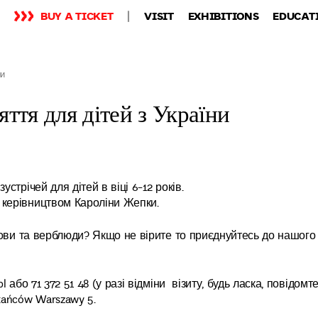
BUY A TICKET
VISIT
EXHIBITIONS
EDUCAT
ни
ття для дітей з України
стрічей для дітей в віці 6-12 років.
 керівництвом Кароліни Жепки.
 сови та верблюди? Якщо не вірите то приєднуйтесь до нашого
 або 71 372 51 48 (у разі відміни візиту, будь ласка, повідомт
tańców Warszawy 5.