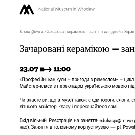
National Museum in Wroclaw
Strona główna
>
Зачаровані керамікою – заняття для дітей з Украї
Зачаровані керамікою – заня
23.07 ➸ 11:00
«Професійні канікули – пригоди з ремеслом» – цикл зу
Майстер-класи з перекладом українською мовою під
Чи знаєте ви, що в музеї також є єдинороги, слони,
літнього майстер-класу і переконайтеся самі.
Вхід вільний. Реєстрація на заняття: edukacja@mnwr.pl
нас). Заняття в головному корпусі музею — pl. Pows