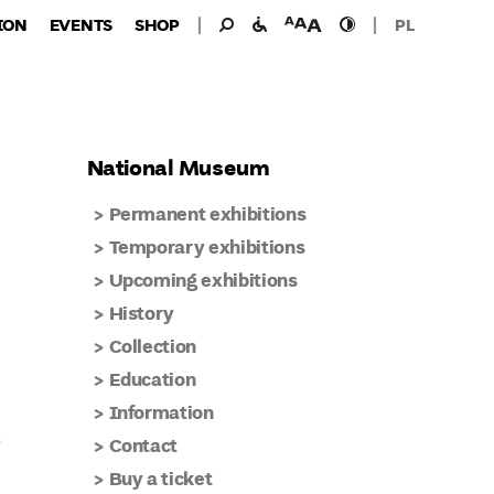
Search
Search
facilities
font
high
ION
EVENTS
SHOP
PL
for:
for
size
contast
the
disabled
National Museum
Permanent exhibitions
Temporary exhibitions
Upcoming exhibitions
History
Collection
Education
Information
е
Contact
Buy a ticket