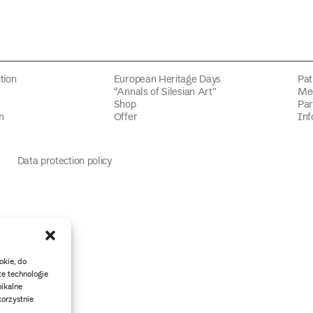
tion
European Heritage Days
Pat
“Annals of Silesian Art”
Med
Shop
Par
n
Offer
Inf
Data protection policy
okie, do
te technologie
ikalne
korzystnie