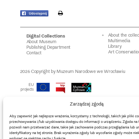
print
Udostępnij
About the collec
Digital Collections
Multimedia
About Museum
Library
Publishing Department
Art Conservatio
Contact
2026 Copyright by Muzeum Narodowe we Wrocławiu
EU
projects
Zarządzaj zgodą
Aby zapewnić jak najlepsze wrażenia, korzystamy z technologii, takich jak pliki co
przechowywania i/lub uzyskiwania dostępu do informacji o urządzeniu. Zgoda na 
pozwoli nam przetwarzać dane, takie jak zachowanie podczas przeglądania lub un
identyfikatory na tej stronie. Brak wyrażenia zgody lub wycofanie zgody może nie
wpłynąć na niektóre cechy i funkcje.