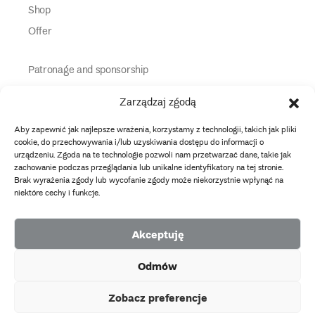
Shop
Offer
Patronage and sponsorship
Media Partners
Zarządzaj zgodą
Partners
Aby zapewnić jak najlepsze wrażenia, korzystamy z technologii, takich jak pliki
Information
cookie, do przechowywania i/lub uzyskiwania dostępu do informacji o
urządzeniu. Zgoda na te technologie pozwoli nam przetwarzać dane, takie jak
zachowanie podczas przeglądania lub unikalne identyfikatory na tej stronie.
instagram
twitter
facebook
youtube
tiktok
Brak wyrażenia zgody lub wycofanie zgody może niekorzystnie wpłynąć na
niektóre cechy i funkcje.
Data protection policy
Akceptuję
2026 Copyright by Muzeum Narodowe we Wrocławiu
Odmów
Facebook
facebook
facebook
Facebook
facebook
Muzeum
Pawilonu
Muzeum
Panoramy
Stowarzyszenie
EU
Narodowego
Czterech
Etnograficznego
Racławickiej
Przyjaciół
Zobacz preferencje
projects
Kopuł
Muzeum